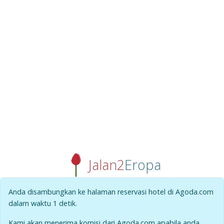
Jalan2
Eropa
Anda disambungkan ke halaman reservasi hotel di Agoda.com
dalam waktu
1
detik.
Kami akan menerima komisi dari Agoda.com apabila anda