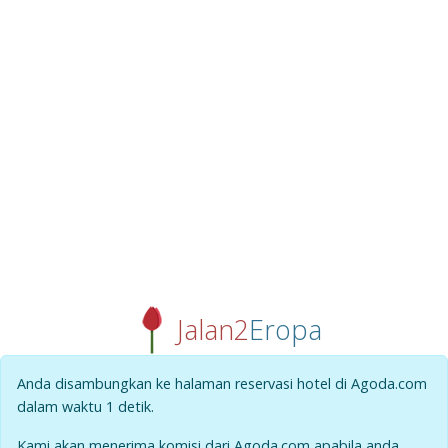
Jalan2
Eropa
Anda disambungkan ke halaman reservasi hotel di Agoda.com
dalam waktu
1
detik.
Kami akan menerima komisi dari Agoda.com apabila anda