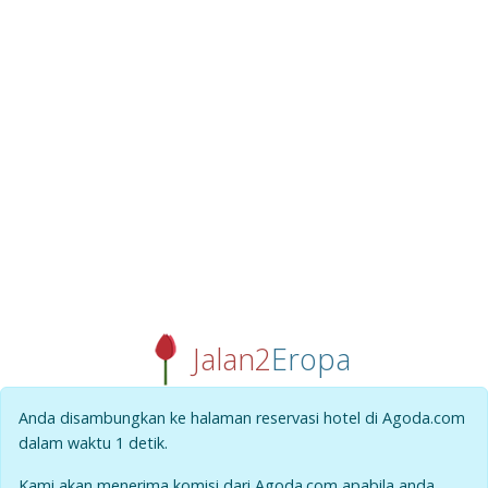
Jalan2
Eropa
Anda disambungkan ke halaman reservasi hotel di Agoda.com
dalam waktu
1
detik.
Kami akan menerima komisi dari Agoda.com apabila anda