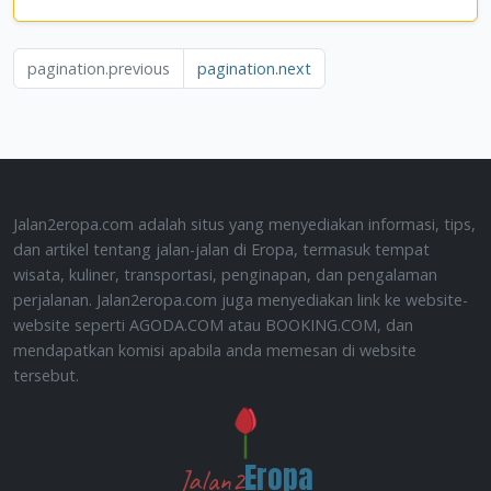
pagination.previous
pagination.next
Jalan2eropa.com adalah situs yang menyediakan informasi, tips,
dan artikel tentang jalan-jalan di Eropa, termasuk tempat
wisata, kuliner, transportasi, penginapan, dan pengalaman
perjalanan. Jalan2eropa.com juga menyediakan link ke website-
website seperti AGODA.COM atau BOOKING.COM, dan
mendapatkan komisi apabila anda memesan di website
tersebut.
Eropa
Jalan2