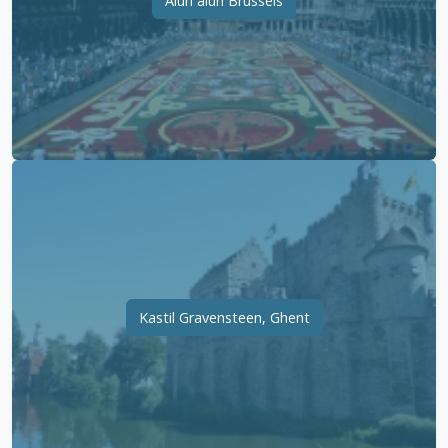
Alun alun Brussels
Kastil Gravensteen, Ghent