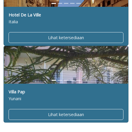
Hotel De La Ville
Italia
Lihat ketersediaan
Villa Pap
Yunani
Lihat ketersediaan