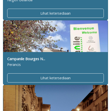
Lihat ketersediaan
Campanile Bourges N...
Perancis
Lihat ketersediaan