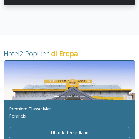
Hotel2 Populer
di Eropa
Premiere Classe Mar...
Perancis
Lihat ketersediaan