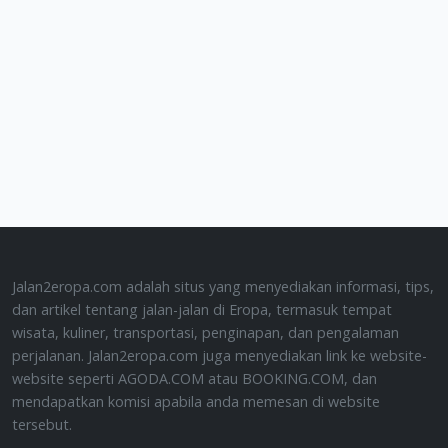
Jalan2eropa.com adalah situs yang menyediakan informasi, tips,
dan artikel tentang jalan-jalan di Eropa, termasuk tempat
wisata, kuliner, transportasi, penginapan, dan pengalaman
perjalanan. Jalan2eropa.com juga menyediakan link ke website-
website seperti AGODA.COM atau BOOKING.COM, dan
mendapatkan komisi apabila anda memesan di website
tersebut.