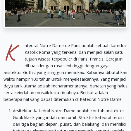
K
atedral Notre Dame de Paris adalah sebuah katedral
Katolik Roma yang terkenal dan menjadi salah satu
tujuan wisata terpopuler di Paris, Prancis. Gereja ini
dibuat dengan rasa seni tinggi dengan gaya
arsitektur Gothic yang sungguh memukau. Kabarnya dibutuhkan
waktu hampir 100 tahun untuk menyelesaikannya. Yang menjadi
daya tarik utama adalah menaramenaranya, pahatan yang halus
serta keindahan mosaik kaca timahnya. Berikut adalah
beberapa hal yang dapat ditemukan di Katedral Notre Dame:
Arsitektur: Katedral Notre Dame adalah contoh arsitektur
Gotik klasik yang indah dan rumit. Struktur katedral terdiri
dari tiga bagian: depan, pusat, dan belakang, dan memiliki
beberapa elemen arsitektur yang menarik, seperti jendela