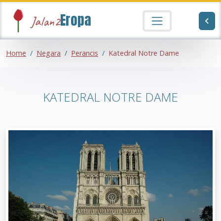
Eropa
Jalan2
Home
Negara
Perancis
Katedral Notre Dame
KATEDRAL NOTRE DAME