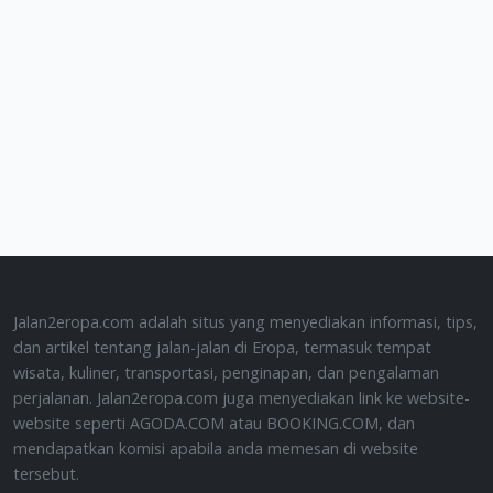
Jalan2eropa.com adalah situs yang menyediakan informasi, tips,
dan artikel tentang jalan-jalan di Eropa, termasuk tempat
wisata, kuliner, transportasi, penginapan, dan pengalaman
perjalanan. Jalan2eropa.com juga menyediakan link ke website-
website seperti AGODA.COM atau BOOKING.COM, dan
mendapatkan komisi apabila anda memesan di website
tersebut.