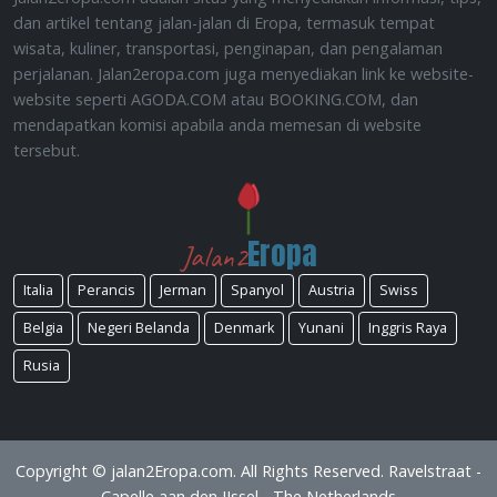
dan artikel tentang jalan-jalan di Eropa, termasuk tempat
wisata, kuliner, transportasi, penginapan, dan pengalaman
perjalanan. Jalan2eropa.com juga menyediakan link ke website-
website seperti AGODA.COM atau BOOKING.COM, dan
mendapatkan komisi apabila anda memesan di website
tersebut.
Eropa
Jalan2
Italia
Perancis
Jerman
Spanyol
Austria
Swiss
Belgia
Negeri Belanda
Denmark
Yunani
Inggris Raya
Rusia
Copyright © jalan2Eropa.com. All Rights Reserved. Ravelstraat -
Capelle aan den IJssel - The Netherlands