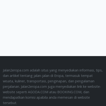
Jalan2eropa.com adalah situs yang menyediakan informasi, tips,
dan artikel tentang jalan-jalan di Eropa, termasuk tempat
wisata, kuliner, transportasi, penginapan, dan pengalaman
perjalanan. Jalan2eropa.com juga menyediakan link ke website-
website seperti AGODA.COM atau BOOKING.COM, dan
mendapatkan komisi apabila anda memesan di website
tersebut.