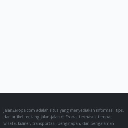
Jalan2eropa.com adalah situs yang menyediakan informasi, tips,
dan artikel tentang jalan-jalan di Eropa, termasuk tempat
wisata, kuliner, transportasi, penginapan, dan pengalaman