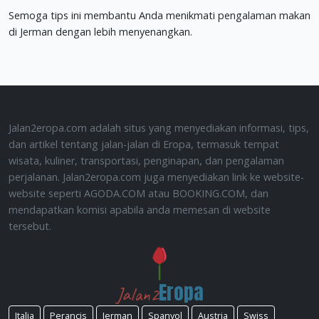
Semoga tips ini membantu Anda menikmati pengalaman makan
di Jerman dengan lebih menyenangkan.
Jalan2eropa.com adalah situs yang menyediakan informasi, tips,
dan artikel tentang jalan-jalan di Eropa, termasuk tempat
wisata, kuliner, transportasi, penginapan, dan pengalaman
perjalanan. Jalan2eropa.com juga menyediakan link ke website-
website seperti AGODA.COM atau BOOKING.COM, dan
mendapatkan komisi apabila anda memesan di website
tersebut.
Eropa
Jalan2
Italia
Perancis
Jerman
Spanyol
Austria
Swiss